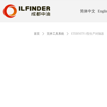
简体中文
Engli
首页
ꄲ
完井工具系统
ꄲ
ETERNITY-Ⅰ型生产封隔器